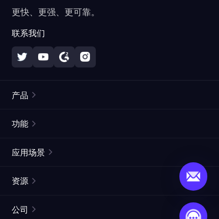
更快、更强、更可靠。
联系我们
产品
住宅代理
热门
功能
无限住宅代理
免费代理列表
应用场景
静态住宅代理
代理检测工具
静态数据中心代理
品牌保护
ISP代理
资源
长效 ISP 代理
市场网页测试
CroxyProxy
文档
市场研究
网页抓取 API
免费试用
公司
ProxySite
用户指南