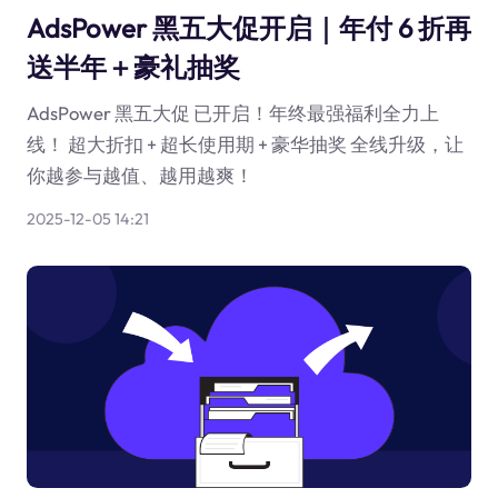
AdsPower 黑五大促开启｜年付 6 折再
送半年＋豪礼抽奖
AdsPower 黑五大促 已开启！年终最强福利全力上
线！ 超大折扣 + 超长使用期 + 豪华抽奖 全线升级，让
你越参与越值、越用越爽！
2025-12-05 14:21