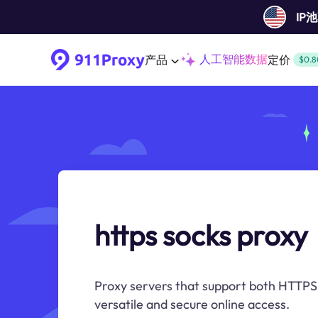
IP
人工智能数据
产品
定价
$0.8
https socks proxy
Proxy servers that support both HTTPS
versatile and secure online access.