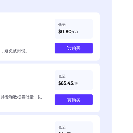
低至:
$0.80
/GB
购买
数据，避免被封锁。
低至:
$85.43
/天
整并发和数据吞吐量，以
购买
低至: