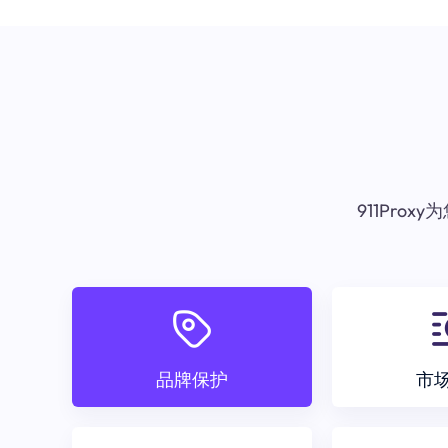
911Pr
品牌保护
市