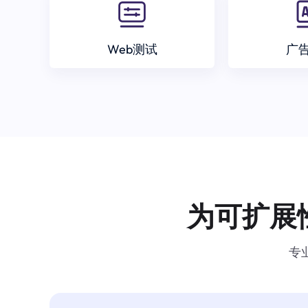
Web测试
广
为可扩展
专