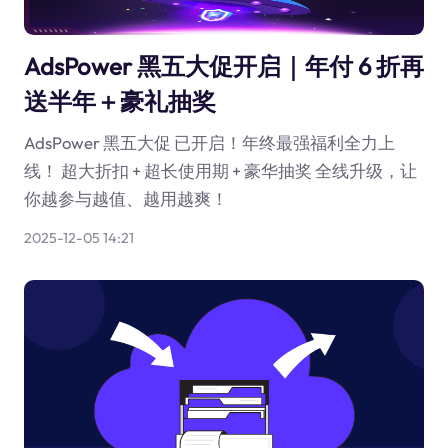
AdsPower 黑五大促开启｜年付 6 折再
送半年＋豪礼抽奖
AdsPower 黑五大促 已开启！年终最强福利全力上
线！ 超大折扣 + 超长使用期 + 豪华抽奖 全线升级，让
你越参与越值、越用越爽！
2025-12-05 14:21