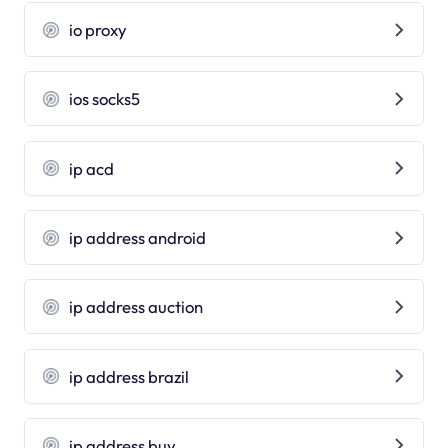
io proxy
ios socks5
ip acd
ip address android
ip address auction
ip address brazil
ip address buy