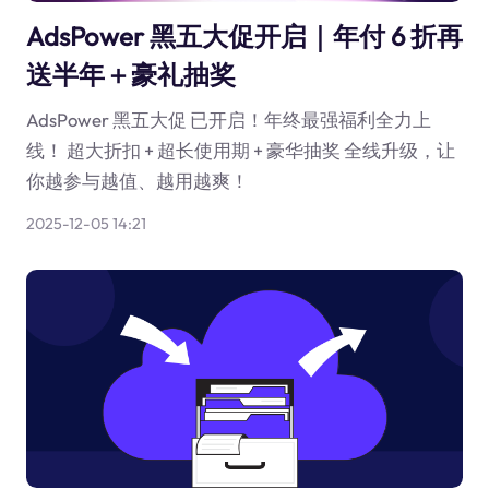
AdsPower 黑五大促开启｜年付 6 折再
送半年＋豪礼抽奖
AdsPower 黑五大促 已开启！年终最强福利全力上
线！ 超大折扣 + 超长使用期 + 豪华抽奖 全线升级，让
你越参与越值、越用越爽！
2025-12-05 14:21