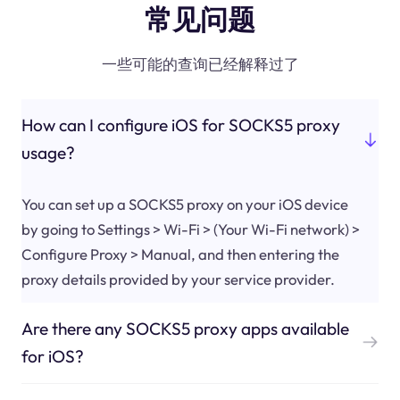
常见问题
一些可能的查询已经解释过了
How can I configure iOS for SOCKS5 proxy
usage?
You can set up a SOCKS5 proxy on your iOS device
by going to Settings > Wi-Fi > (Your Wi-Fi network) >
Configure Proxy > Manual, and then entering the
proxy details provided by your service provider.
Are there any SOCKS5 proxy apps available
for iOS?