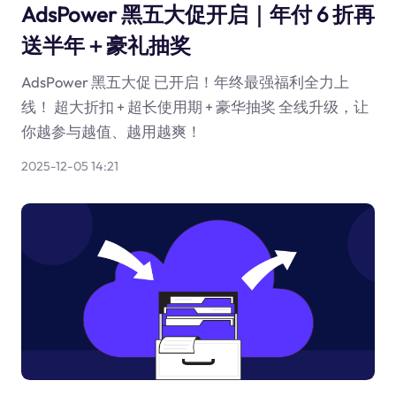
AdsPower 黑五大促开启｜年付 6 折再
送半年＋豪礼抽奖
AdsPower 黑五大促 已开启！年终最强福利全力上
线！ 超大折扣 + 超长使用期 + 豪华抽奖 全线升级，让
你越参与越值、越用越爽！
2025-12-05 14:21