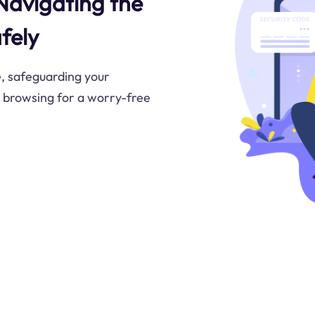
Navigating the
fely
e, safeguarding your
 browsing for a worry-free