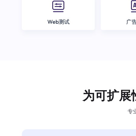
Web测试
广
为可扩展
专