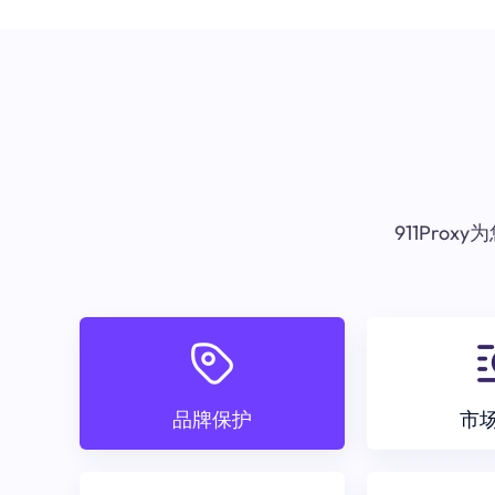
911Pr
品牌保护
市