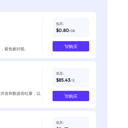
低至:
$0.80
/GB
购买
数据，避免被封锁。
低至:
$85.43
/天
整并发和数据吞吐量，以
购买
低至: