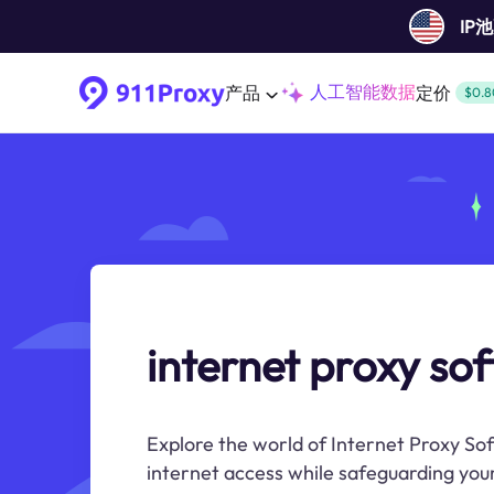
IP
人工智能数据
产品
定价
$0.8
internet proxy so
Explore the world of Internet Proxy Sof
internet access while safeguarding your