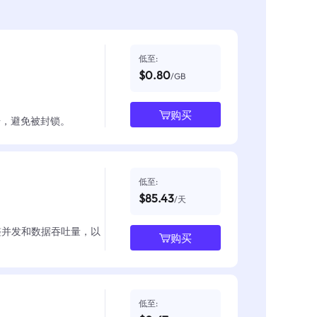
低至:
$0.80
/GB
购买
数据，避免被封锁。
低至:
$85.43
/天
整并发和数据吞吐量，以
购买
低至: