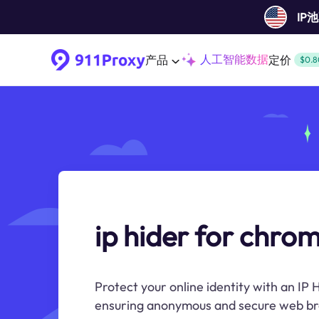
IP
人工智能数据
产品
定价
$0.8
ip hider for chro
Protect your online identity with an IP
ensuring anonymous and secure web br