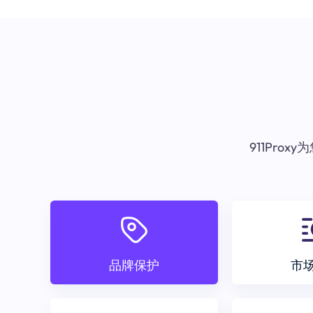
911Pr
品牌保护
市