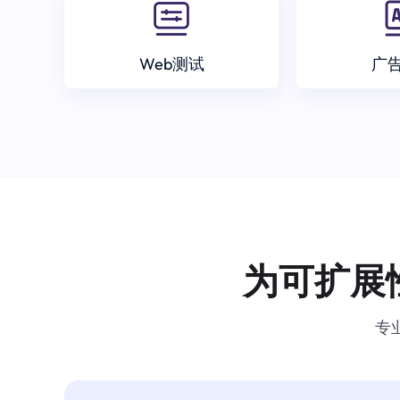
Web测试
广
为可扩展
专