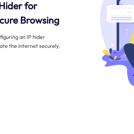
Hider for
ecure Browsing
figuring an IP hider
te the internet securely.