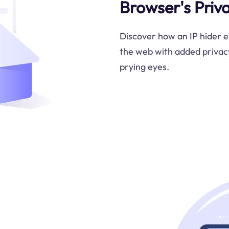
Browser's Priv
Discover how an IP hider 
the web with added privacy
prying eyes.