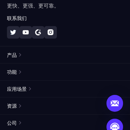
更快、更强、更可靠。
联系我们
产品
住宅代理
热门
功能
无限住宅代理
免费代理列表
应用场景
静态住宅代理
代理检测工具
静态数据中心代理
品牌保护
ISP代理
资源
长效 ISP 代理
市场网页测试
CroxyProxy
文档
市场研究
网页抓取 API
免费试用
公司
ProxySite
用户指南