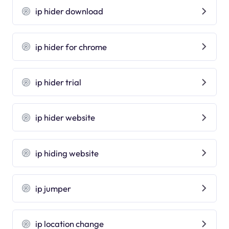
ip hider download
ip hider for chrome
ip hider trial
ip hider website
ip hiding website
ip jumper
ip location change