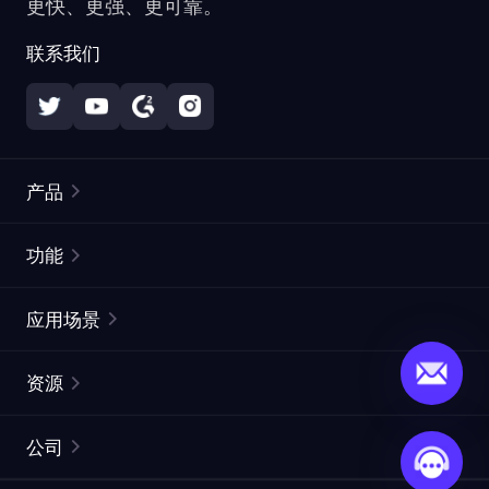
更快、更强、更可靠。
联系我们
产品
住宅代理
热门
功能
无限住宅代理
免费代理列表
应用场景
静态住宅代理
代理检测工具
静态数据中心代理
品牌保护
ISP代理
资源
长效 ISP 代理
市场网页测试
CroxyProxy
文档
市场研究
网页抓取 API
免费试用
公司
ProxySite
用户指南
广告验证
SERP API