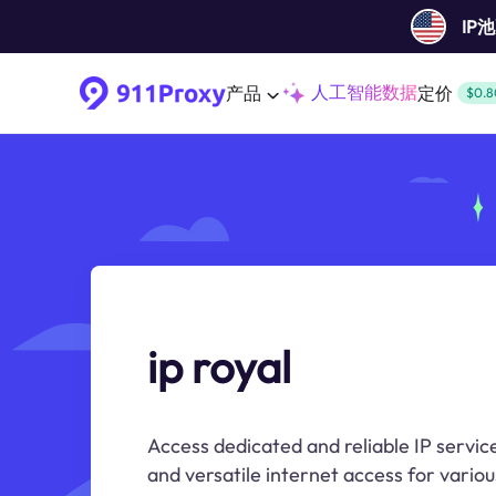
IP
人工智能数据
产品
定价
$0.8
ip royal
Access dedicated and reliable IP service
and versatile internet access for variou