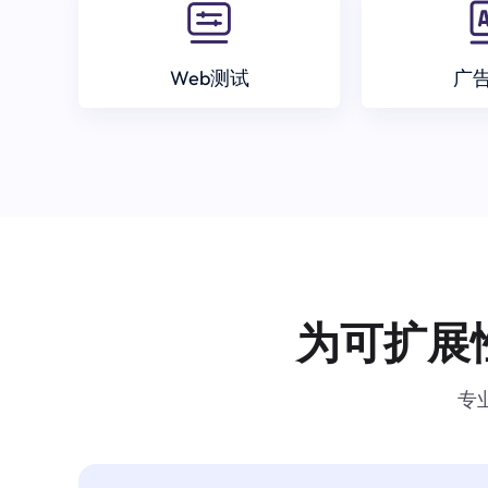
Web测试
广
为可扩展
专