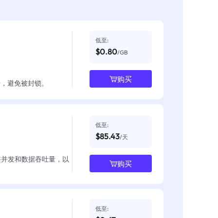
低至:
$0.80
/GB
购买
数据，避免被封锁。
低至:
$85.43
/天
整并发和数据吞吐量，以
购买
低至: