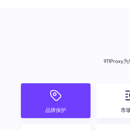
911Pr
品牌保护
市