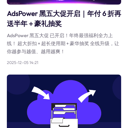
AdsPower 黑五大促开启｜年付 6 折再
送半年＋豪礼抽奖
AdsPower 黑五大促 已开启！年终最强福利全力上
线！ 超大折扣 + 超长使用期 + 豪华抽奖 全线升级，让
你越参与越值、越用越爽！
2025-12-05 14:21