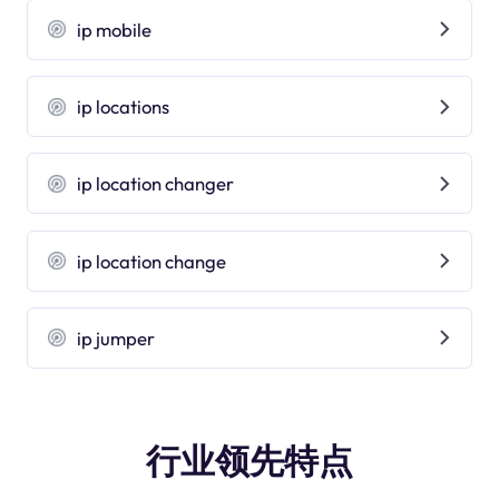
ip mobile
ip locations
ip location changer
ip location change
ip jumper
行业领先特点