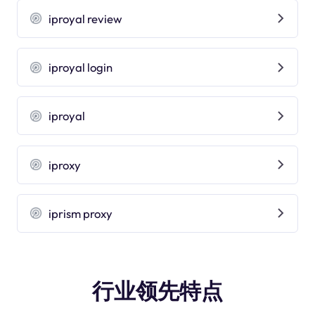
iproyal review
iproyal login
iproyal
iproxy
iprism proxy
行业领先特点