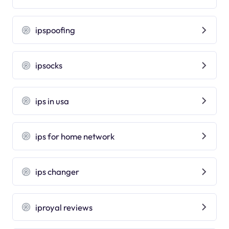
ipspoofing
ipsocks
ips in usa
ips for home network
ips changer
iproyal reviews