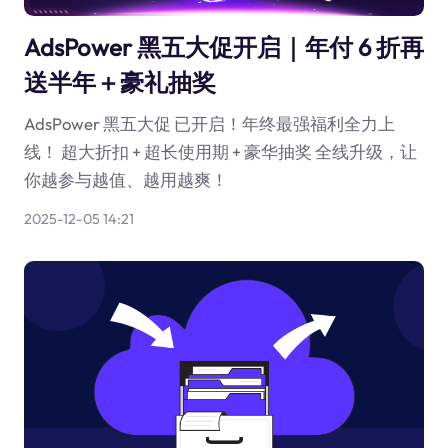
AdsPower 黑五大促开启｜年付 6 折再
送半年＋豪礼抽奖
AdsPower 黑五大促 已开启！年终最强福利全力上
线！ 超大折扣 + 超长使用期 + 豪华抽奖 全线升级，让
你越参与越值、越用越爽！
2025-12-05 14:21