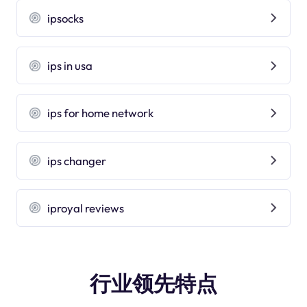
ipsocks
ips in usa
ips for home network
ips changer
iproyal reviews
行业领先特点