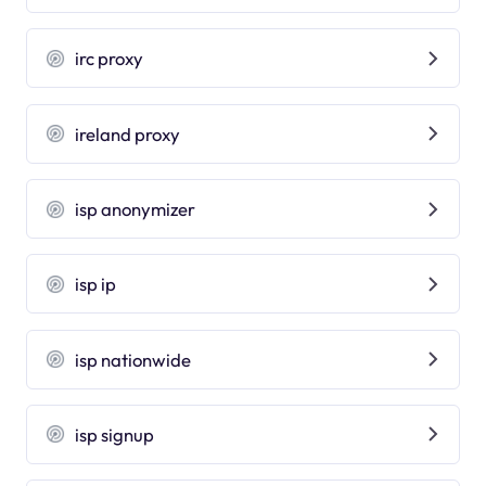
irc proxy
ireland proxy
isp anonymizer
isp ip
isp nationwide
isp signup