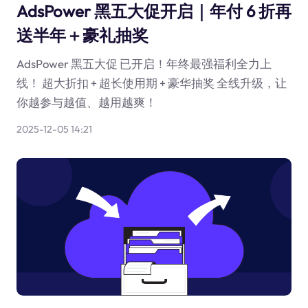
AdsPower 黑五大促开启｜年付 6 折再
送半年＋豪礼抽奖
AdsPower 黑五大促 已开启！年终最强福利全力上
线！ 超大折扣 + 超长使用期 + 豪华抽奖 全线升级，让
你越参与越值、越用越爽！
2025-12-05 14:21