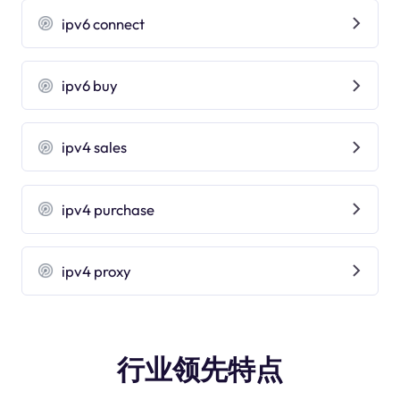
ipv6 connect
ipv6 buy
ipv4 sales
ipv4 purchase
ipv4 proxy
行业领先特点