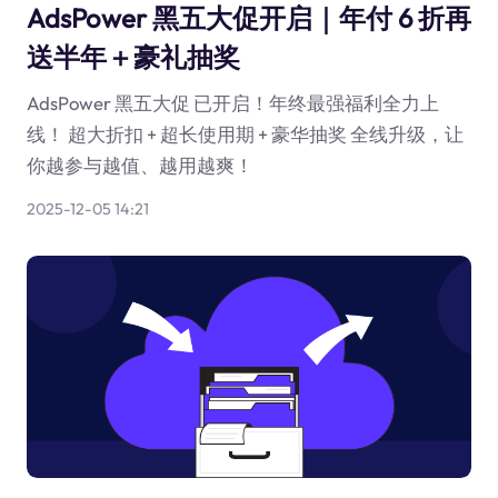
AdsPower 黑五大促开启｜年付 6 折再
送半年＋豪礼抽奖
AdsPower 黑五大促 已开启！年终最强福利全力上
线！ 超大折扣 + 超长使用期 + 豪华抽奖 全线升级，让
你越参与越值、越用越爽！
2025-12-05 14:21