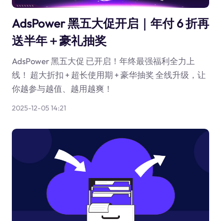
AdsPower 黑五大促开启｜年付 6 折再
送半年＋豪礼抽奖
AdsPower 黑五大促 已开启！年终最强福利全力上
线！ 超大折扣 + 超长使用期 + 豪华抽奖 全线升级，让
你越参与越值、越用越爽！
2025-12-05 14:21