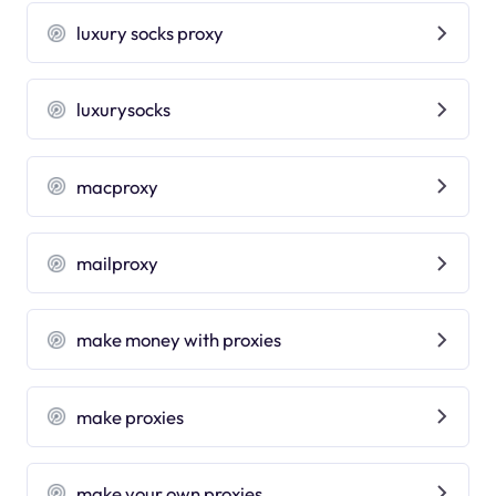
luxury socks proxy
luxurysocks
macproxy
mailproxy
make money with proxies
make proxies
make your own proxies