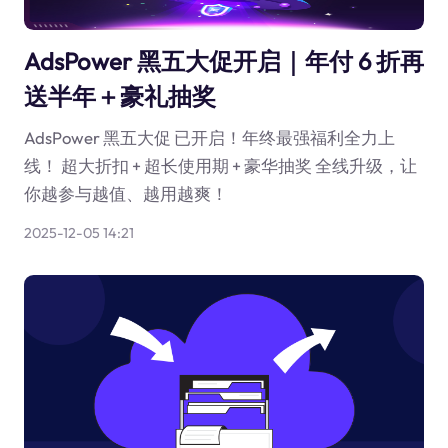
AdsPower 黑五大促开启｜年付 6 折再
送半年＋豪礼抽奖
AdsPower 黑五大促 已开启！年终最强福利全力上
线！ 超大折扣 + 超长使用期 + 豪华抽奖 全线升级，让
你越参与越值、越用越爽！
2025-12-05 14:21