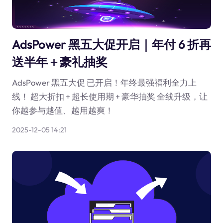
AdsPower 黑五大促开启｜年付 6 折再
送半年＋豪礼抽奖
AdsPower 黑五大促 已开启！年终最强福利全力上
线！ 超大折扣 + 超长使用期 + 豪华抽奖 全线升级，让
你越参与越值、越用越爽！
2025-12-05 14:21