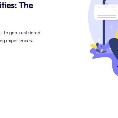
ities: The
s to geo-restricted
ing experiences.