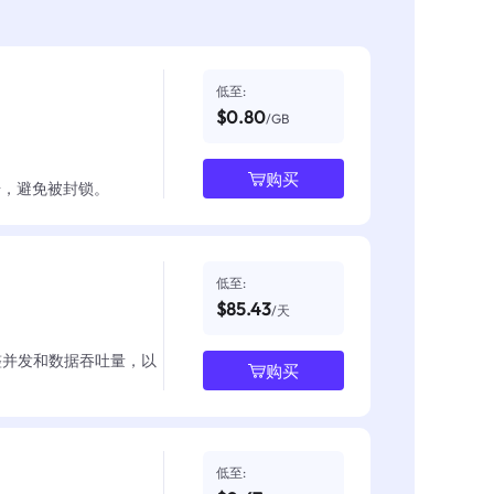
低至:
$0.80
/GB
购买
数据，避免被封锁。
低至:
$85.43
/天
整并发和数据吞吐量，以
购买
低至: