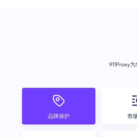
911Pr
品牌保护
市