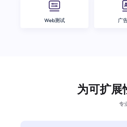
Web测试
广
为可扩展
专