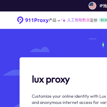
IP
人工智能数据
产品
定价
$0.8
lux proxy
Customize your online identity with Lux 
and anonymous internet access for vario