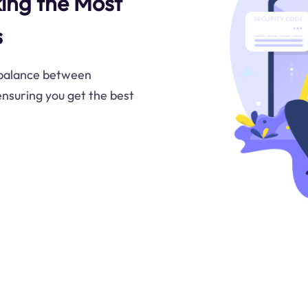
king the Most
s
 balance between
 ensuring you get the best