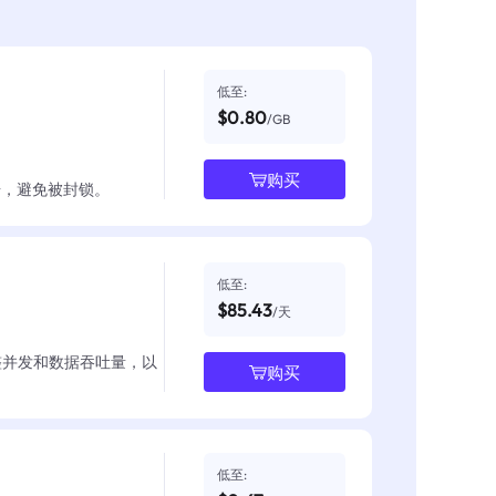
低至:
$0.80
/GB
购买
数据，避免被封锁。
低至:
$85.43
/天
整并发和数据吞吐量，以
购买
低至: