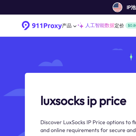
IP
人工智能数据
产品
定价
$0.8
luxsocks ip price
Discover LuxSocks IP Price options to fi
and online requirements for secure an