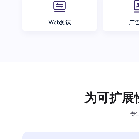
Web测试
广
为可扩展
专