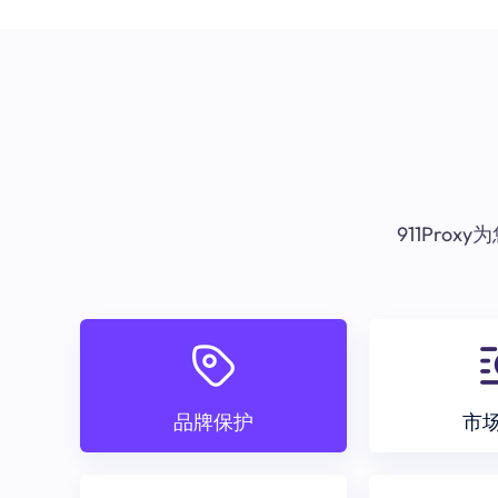
911Pr
品牌保护
市