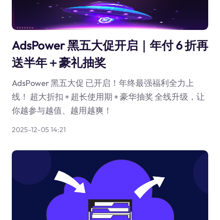
AdsPower 黑五大促开启｜年付 6 折再
送半年＋豪礼抽奖
AdsPower 黑五大促 已开启！年终最强福利全力上
线！ 超大折扣 + 超长使用期 + 豪华抽奖 全线升级，让
你越参与越值、越用越爽！
2025-12-05 14:21