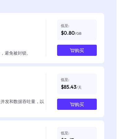
低至:
$0.80
/GB
购买
数据，避免被封锁。
低至:
$85.43
/天
整并发和数据吞吐量，以
购买
低至: