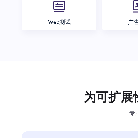
Web测试
广
为可扩展
专