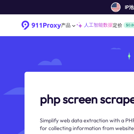
IP
人工智能数据
产品
定价
$0.8
php screen scrap
Simplify web data extraction with a PHP
for collecting information from websites