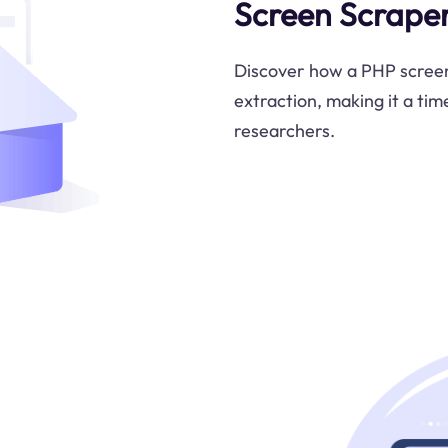
Screen Scrape
Discover how a PHP screen
extraction, making it a tim
researchers.