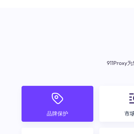
911Pr
品牌保护
市