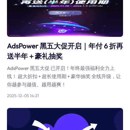
AdsPower 黑五大促开启｜年付 6 折再
送半年＋豪礼抽奖
AdsPower 黑五大促 已开启！年终最强福利全力上
线！ 超大折扣 + 超长使用期 + 豪华抽奖 全线升级，让
你越参与越值、越用越爽！
2025-12-05 14:21