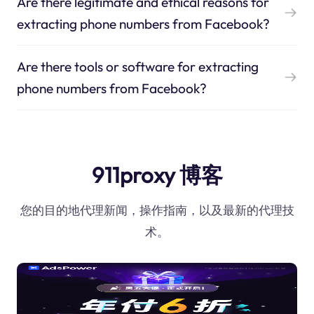
Are there legitimate and ethical reasons for
extracting phone numbers from Facebook?
Are there tools or software for extracting
phone numbers from Facebook?
911proxy 博客
您的目的地代理新闻，操作指南，以及最新的代理技
术。