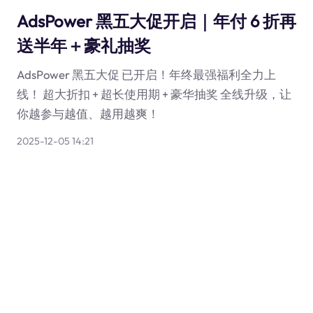
AdsPower 黑五大促开启｜年付 6 折再
送半年＋豪礼抽奖
AdsPower 黑五大促 已开启！年终最强福利全力上
线！ 超大折扣 + 超长使用期 + 豪华抽奖 全线升级，让
你越参与越值、越用越爽！
2025-12-05 14:21