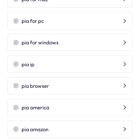
pia for pc
pia for windows
pia ip
pia browser
pia america
pia amazon