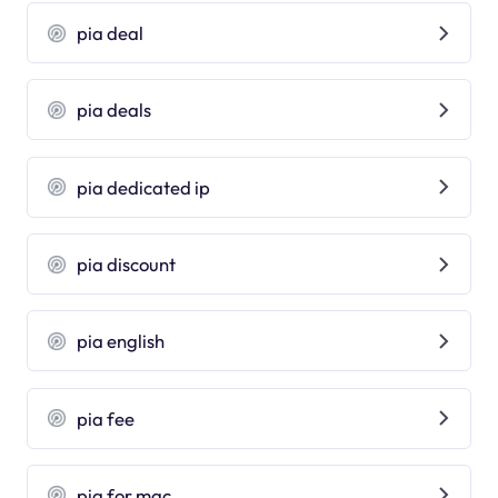
pia deal
pia deals
pia dedicated ip
pia discount
pia english
pia fee
pia for mac