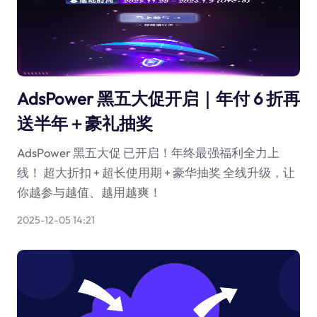
AdsPower 黑五大促开启｜年付 6 折再
送半年＋豪礼抽奖
AdsPower 黑五大促 已开启！年终最强福利全力上
线！ 超大折扣 + 超长使用期 + 豪华抽奖 全线升级，让
你越参与越值、越用越爽！
2025-12-05 14:21