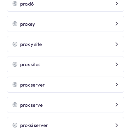
proxi6
proxey
prox y site
prox sites
prox server
prox serve
proksi server