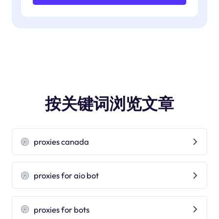
按关键词浏览文章
proxies canada
proxies for aio bot
proxies for bots