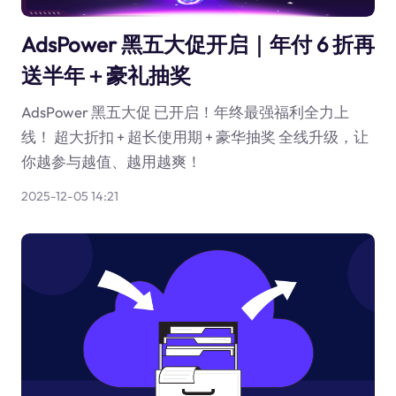
AdsPower 黑五大促开启｜年付 6 折再
送半年＋豪礼抽奖
AdsPower 黑五大促 已开启！年终最强福利全力上
线！ 超大折扣 + 超长使用期 + 豪华抽奖 全线升级，让
你越参与越值、越用越爽！
2025-12-05 14:21