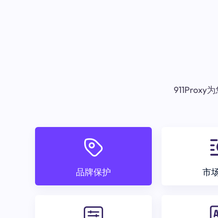
911Pr
品牌保护
市