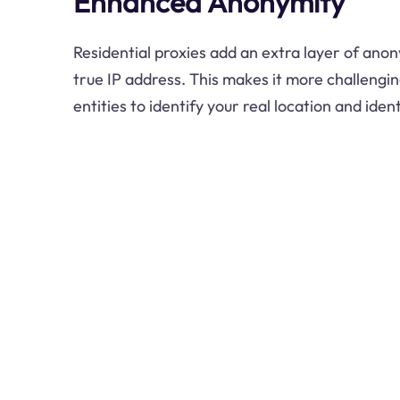
Enhanced Anonymity
Residential proxies add an extra layer of anon
true IP address. This makes it more challengi
entities to identify your real location and ident