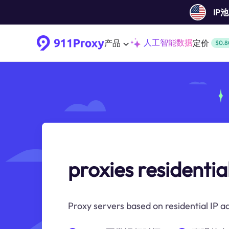
IP
人工智能数据
产品
定价
$0.8
proxies residentia
Proxy servers based on residential IP 