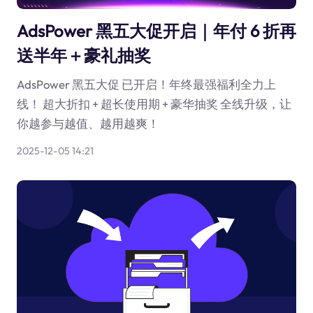
AdsPower 黑五大促开启｜年付 6 折再
送半年＋豪礼抽奖
AdsPower 黑五大促 已开启！年终最强福利全力上
线！ 超大折扣 + 超长使用期 + 豪华抽奖 全线升级，让
你越参与越值、越用越爽！
2025-12-05 14:21