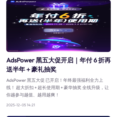
AdsPower 黑五大促开启｜年付 6 折再
送半年＋豪礼抽奖
AdsPower 黑五大促 已开启！年终最强福利全力上
线！ 超大折扣 + 超长使用期 + 豪华抽奖 全线升级，让
你越参与越值、越用越爽！
2025-12-05 14:21