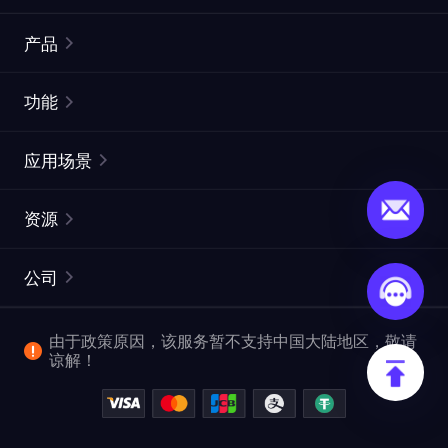
产品
住宅代理
热门
功能
无限住宅代理
免费代理列表
应用场景
静态住宅代理
代理检测工具
静态数据中心代理
品牌保护
ISP代理
资源
长效 ISP 代理
市场网页测试
CroxyProxy
文档
市场研究
网页抓取 API
免费试用
公司
ProxySite
用户指南
广告验证
SERP API
推广返利
常见问题解答
由于政策原因，该服务暂不支持中国大陆地区，敬请
爬行和索引
视频下载 API
企业服务
谅解！
位置
查看全部使用场景
反洗钱合规计划
博客
退款政策