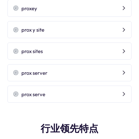
proxey
prox y site
prox sites
prox server
prox serve
行业领先特点