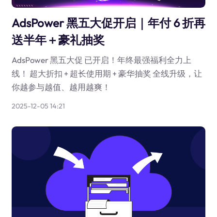
AdsPower 黑五大促开启｜年付 6 折再
送半年＋豪礼抽奖
AdsPower 黑五大促 已开启！年终最强福利全力上
线！ 超大折扣 + 超长使用期 + 豪华抽奖 全线升级，让
你越参与越值、越用越爽！
2025-12-05 14:21