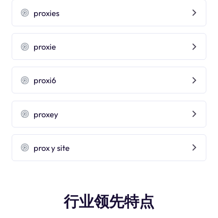
proxies
proxie
proxi6
proxey
prox y site
行业领先特点