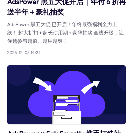
AdsPower 黑五大促开启｜年付 6 折再
送半年＋豪礼抽奖
AdsPower 黑五大促 已开启！年终最强福利全力上
线！ 超大折扣 + 超长使用期 + 豪华抽奖 全线升级，让
你越参与越值、越用越爽！
2025-12-05 14:21