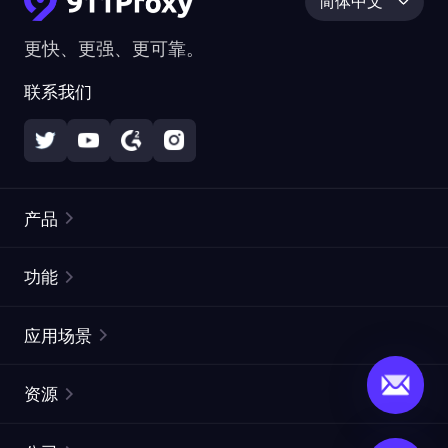
简体中文
更快、更强、更可靠。
联系我们
产品
住宅代理
热门
功能
无限住宅代理
免费代理列表
应用场景
静态住宅代理
代理检测工具
静态数据中心代理
品牌保护
ISP代理
资源
长效 ISP 代理
市场网页测试
CroxyProxy
文档