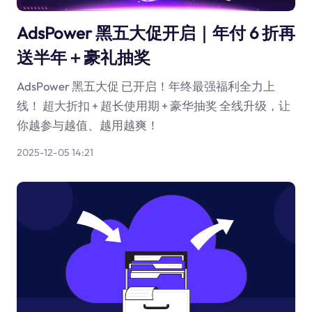
AdsPower 黑五大促开启｜年付 6 折再
送半年＋豪礼抽奖
AdsPower 黑五大促 已开启！年终最强福利全力上
线！ 超大折扣 + 超长使用期 + 豪华抽奖 全线升级，让
你越参与越值、越用越爽！
2025-12-05 14:21