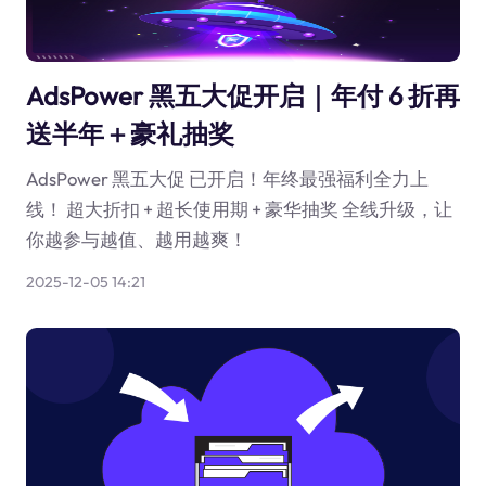
AdsPower 黑五大促开启｜年付 6 折再
送半年＋豪礼抽奖
AdsPower 黑五大促 已开启！年终最强福利全力上
线！ 超大折扣 + 超长使用期 + 豪华抽奖 全线升级，让
你越参与越值、越用越爽！
2025-12-05 14:21