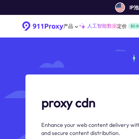
IP
人工智能数据
产品
定价
$0.8
proxy cdn
Enhance your web content delivery with
and secure content distribution.