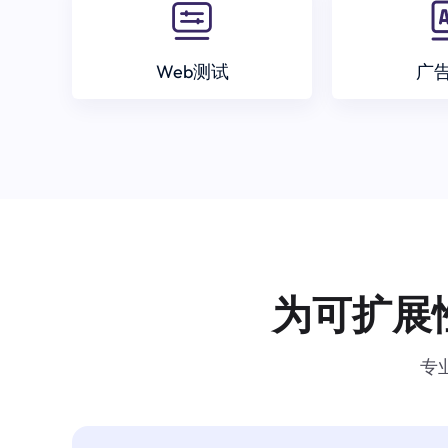
Web测试
广
为可扩展
专