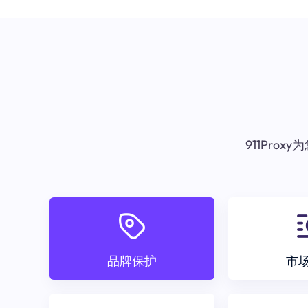
911Pr
品牌保护
市