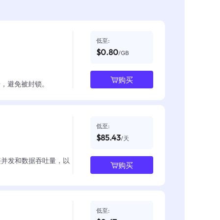
低至:
$0.80
/GB
购买
数据，避免被封锁。
低至:
$85.43
/天
整并发和数据吞吐量，以
购买
低至: