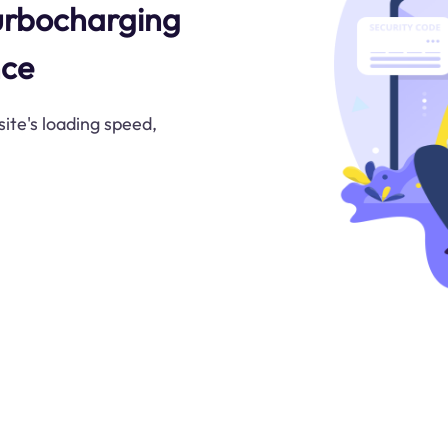
urbocharging
nce
te's loading speed,