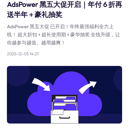
AdsPower 黑五大促开启｜年付 6 折再
送半年＋豪礼抽奖
AdsPower 黑五大促 已开启！年终最强福利全力上
线！ 超大折扣 + 超长使用期 + 豪华抽奖 全线升级，让
你越参与越值、越用越爽！
2025-12-05 14:21