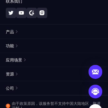
联系我们
产品
住宅代理
热门
功能
无限住宅代理
免费代理列表
应用场景
静态住宅代理
代理检测工具
静态数据中心代理
品牌保护
ISP代理
资源
长效 ISP 代理
市场网页测试
CroxyProxy
文档
市场研究
网页抓取 API
免费试用
公司
ProxySite
用户指南
广告验证
SERP API
推广返利
常见问题解答
由于政策原因，该服务暂不支持中国大陆地区，敬请
爬行和索引
视频下载 API
企业服务