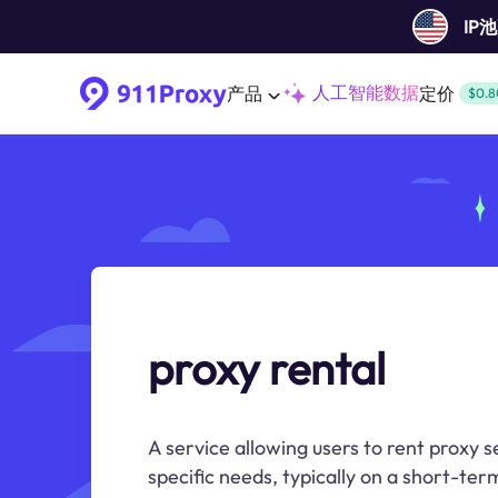
IP
人工智能数据
产品
定价
$0.8
proxy rental
A service allowing users to rent proxy 
specific needs, typically on a short-ter