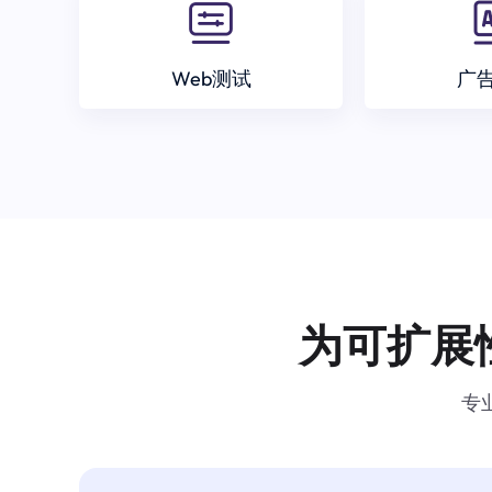
Web测试
广
为可扩展
专