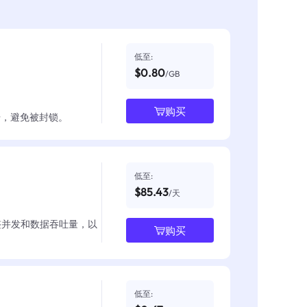
低至:
$0.80
/GB
购买
数据，避免被封锁。
低至:
$85.43
/天
整并发和数据吞吐量，以
购买
低至: