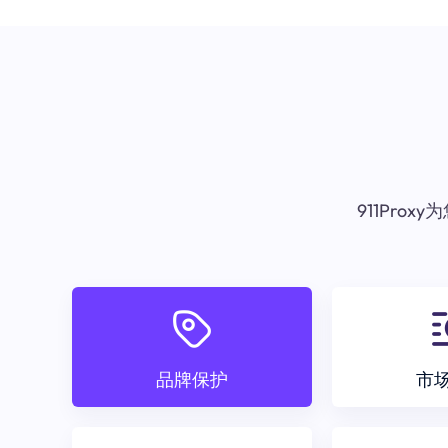
911Pr
品牌保护
市