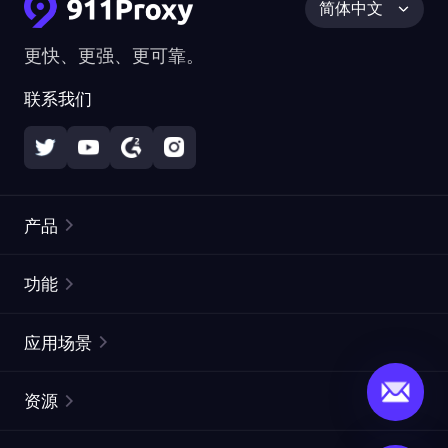
简体中文
更快、更强、更可靠。
联系我们
产品
住宅代理
热门
功能
无限住宅代理
免费代理列表
应用场景
静态住宅代理
代理检测工具
静态数据中心代理
品牌保护
ISP代理
资源
长效 ISP 代理
市场网页测试
CroxyProxy
文档