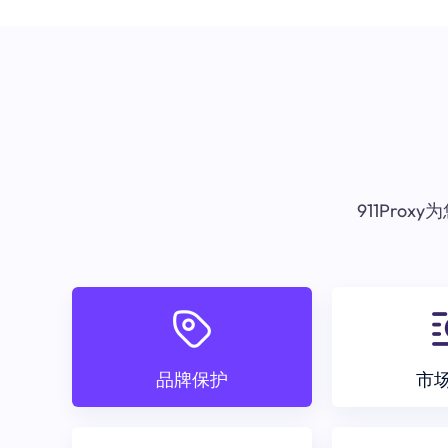
911Pr
品牌保护
市