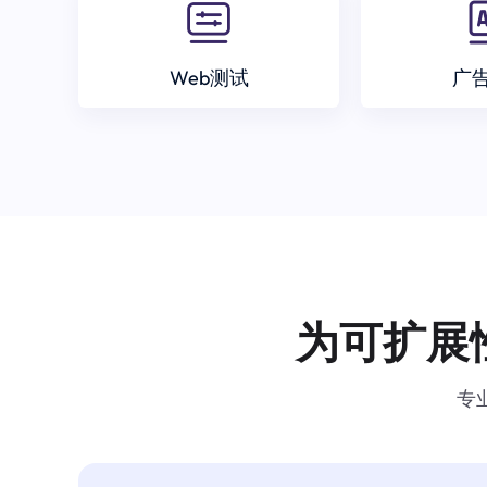
Web测试
广
为可扩展
专