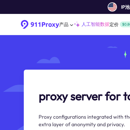
IP
人工智能数据
产品
定价
$0.8
proxy server for t
Proxy configurations integrated with th
extra layer of anonymity and privacy.