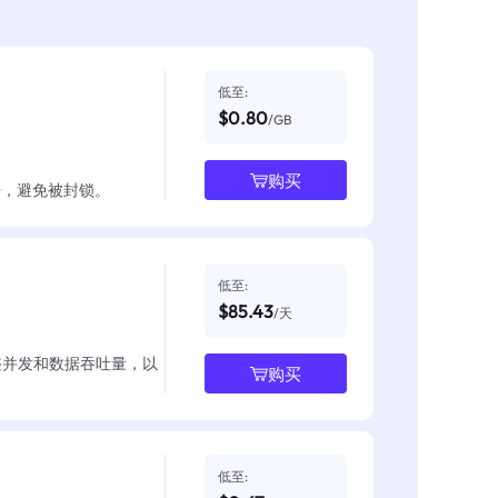
低至:
$0.80
/GB
购买
数据，避免被封锁。
低至:
$85.43
/天
整并发和数据吞吐量，以
购买
低至: