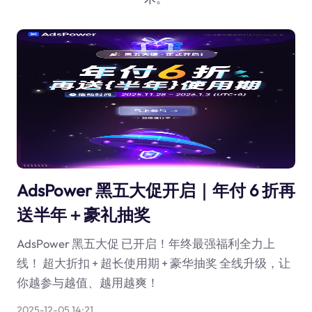
AdsPower 黑五大促开启｜年付 6 折再
送半年＋豪礼抽奖
AdsPower 黑五大促 已开启！年终最强福利全力上
线！ 超大折扣 + 超长使用期 + 豪华抽奖 全线升级，让
你越参与越值、越用越爽！
2025-12-05 14:21