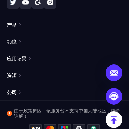
产品
住宅代理
热门
功能
无限住宅代理
免费代理列表
应用场景
静态住宅代理
代理检测工具
静态数据中心代理
品牌保护
ISP代理
资源
长效 ISP 代理
市场网页测试
CroxyProxy
文档
市场研究
网页抓取 API
免费试用
公司
ProxySite
用户指南
广告验证
SERP API
推广返利
常见问题解答
由于政策原因，该服务暂不支持中国大陆地区，敬请
爬行和索引
视频下载 API
企业服务
谅解！
位置
查看全部使用场景
反洗钱合规计划