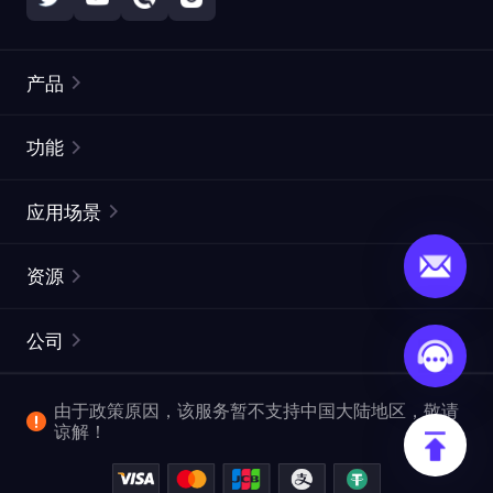
产品
住宅代理
热门
功能
无限住宅代理
免费代理列表
应用场景
静态住宅代理
代理检测工具
静态数据中心代理
品牌保护
ISP代理
资源
长效 ISP 代理
市场网页测试
CroxyProxy
文档
市场研究
网页抓取 API
免费试用
公司
ProxySite
用户指南
广告验证
SERP API
推广返利
常见问题解答
由于政策原因，该服务暂不支持中国大陆地区，敬请
爬行和索引
视频下载 API
企业服务
谅解！
位置
查看全部使用场景
反洗钱合规计划
博客