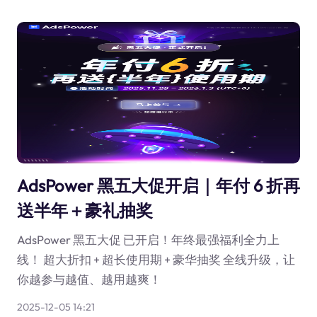
AdsPower 黑五大促开启｜年付 6 折再
送半年＋豪礼抽奖
AdsPower 黑五大促 已开启！年终最强福利全力上
线！ 超大折扣 + 超长使用期 + 豪华抽奖 全线升级，让
你越参与越值、越用越爽！
2025-12-05 14:21