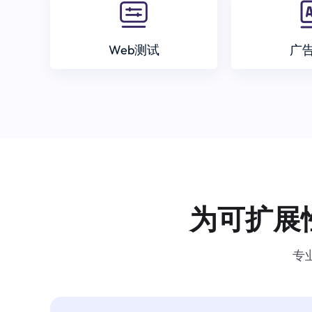
Web测试
广
为可扩展
专