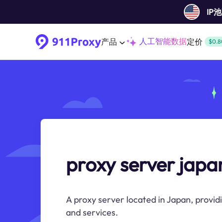
IP
人工智能数据
产品
定价
$0.8
proxy server japa
A proxy server located in Japan, provi
and services.