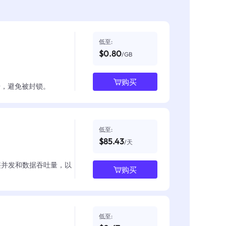
低至:
$0.80
/GB
购买
数据，避免被封锁。
低至:
$85.43
/天
整并发和数据吞吐量，以
购买
低至: