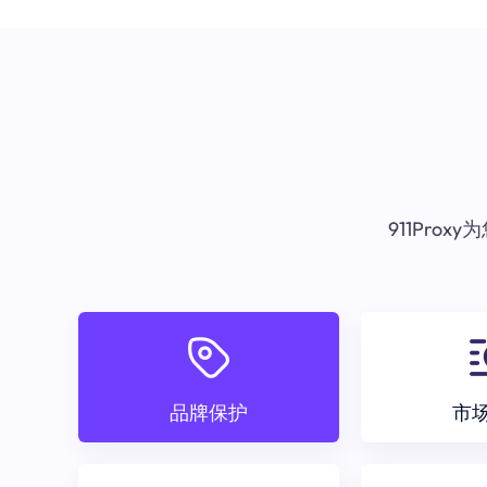
911Pr
品牌保护
市