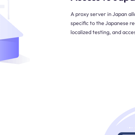
A proxy server in Japan al
specific to the Japanese re
localized testing, and acc