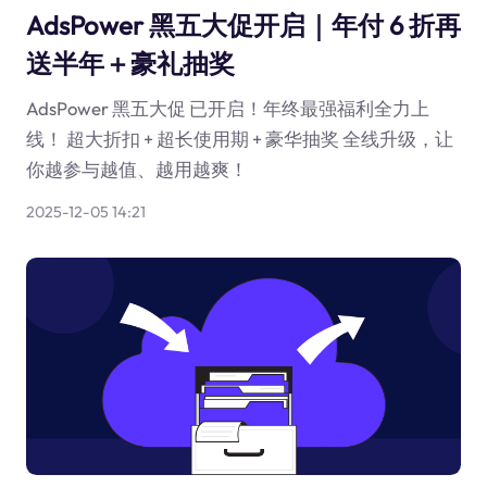
AdsPower 黑五大促开启｜年付 6 折再
送半年＋豪礼抽奖
AdsPower 黑五大促 已开启！年终最强福利全力上
线！ 超大折扣 + 超长使用期 + 豪华抽奖 全线升级，让
你越参与越值、越用越爽！
2025-12-05 14:21