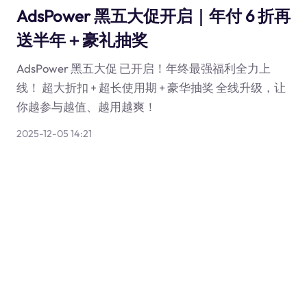
AdsPower 黑五大促开启｜年付 6 折再
送半年＋豪礼抽奖
AdsPower 黑五大促 已开启！年终最强福利全力上
线！ 超大折扣 + 超长使用期 + 豪华抽奖 全线升级，让
你越参与越值、越用越爽！
2025-12-05 14:21