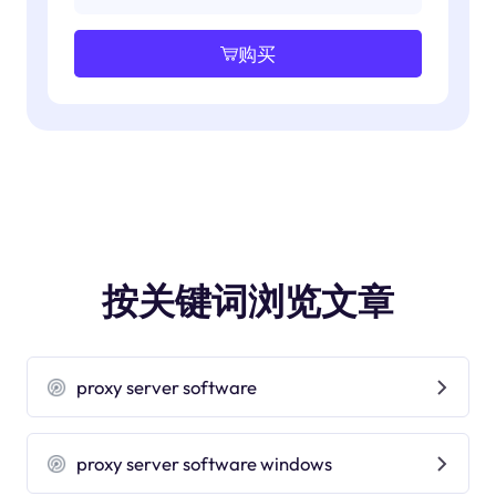
购买
按关键词浏览文章
proxy server software
proxy server software windows