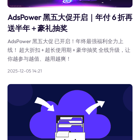
AdsPower 黑五大促开启｜年付 6 折再
送半年＋豪礼抽奖
AdsPower 黑五大促 已开启！年终最强福利全力上
线！ 超大折扣 + 超长使用期 + 豪华抽奖 全线升级，让
你越参与越值、越用越爽！
2025-12-05 14:21