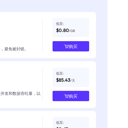
低至:
$0.80
/GB
购买
数据，避免被封锁。
低至:
$85.43
/天
整并发和数据吞吐量，以
购买
低至: