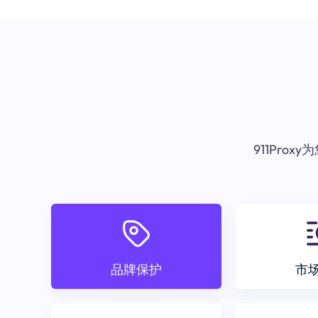
911Pr
品牌保护
市