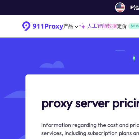
IP
人工智能数据
产品
定价
$0.8
proxy server prici
Information regarding the cost and pric
services, including subscription plans 