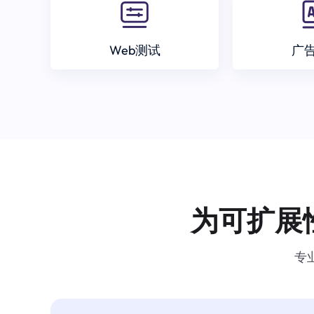
Web测试
广
为可扩展
专